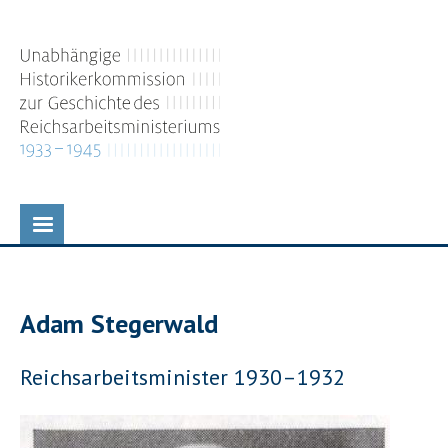
Direkt
zum
Inhalt
Adam Stegerwald
P
Reichsarbeitsminister 1930–1932
o
s