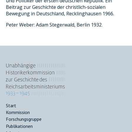
und Politiker der ersten deutschen Republik. Ein
Beitrag zur Geschichte der christlich-sozialen
Bewegung in Deutschland, Recklinghausen 1966.
Peter Weber: Adam Stegerwald, Berlin 1932.
Main
Start
Kommission
navigation
Forschungsgruppe
Publikationen