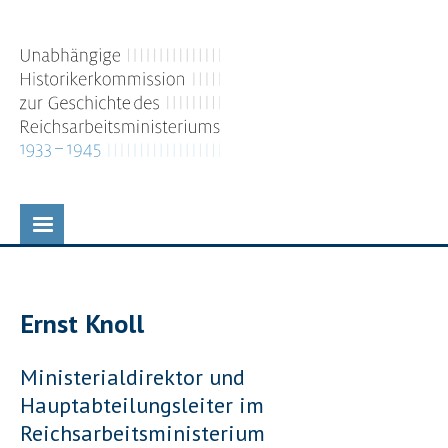
Direkt
zum
Inhalt
Ernst Knoll
P
Ministerialdirektor und
o
Hauptabteilungsleiter im
s
Reichsarbeitsministerium