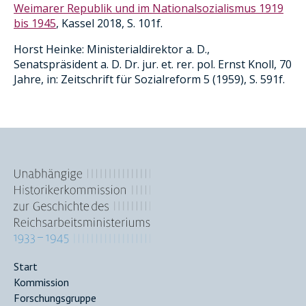
Weimarer Republik und im Nationalsozialismus 1919
bis 1945
, Kassel 2018, S.
101f.
Horst Heinke: Ministerialdirektor a. D.,
Senatspräsident a. D. Dr. jur. et. rer. pol. Ernst Knoll, 70
Jahre, in: Zeitschrift für Sozialreform 5 (1959), S. 591f.
Main
Start
Kommission
navigation
Forschungsgruppe