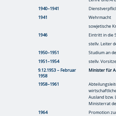
1940–1941
Dienstverpfli
1941
Wehrmacht
sowjetische K
1946
Eintritt in die
stellv. Leiter
1950–1951
Studium an de
1951–1954
stellv. Vorsi
9.12.1953 – Februar
Minister für 
1958
1958–1961
Abteilungslei
wirtschaftlic
Ausland bzw. L
Ministerrat d
1964
Promotion zum 