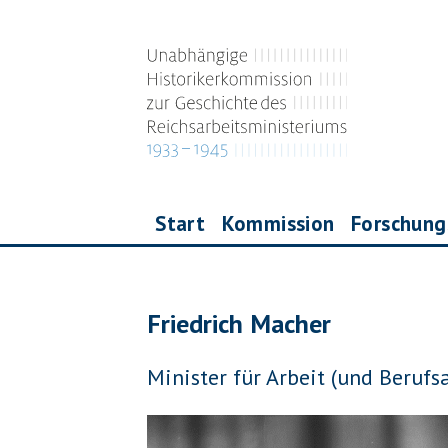
Direkt
zum
Inhalt
Main
Start
Kommission
Forschun
navigation
Friedrich Macher
P
Minister für Arbeit (und Beru
o
s