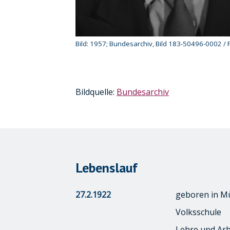
Bild: 1957; Bundesarchiv, Bild 183-50496-0002 / 
Kurzinformation
Bildquelle:
Bundesarchiv
Lebenslauf
27.2.1922
geboren in M
Volksschule
Lehre und Arb