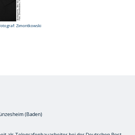
Fotograf: Zimontkowski
ünzesheim (Baden)
eit als Telegrafenbauarbeiter bei der Deutschen Post